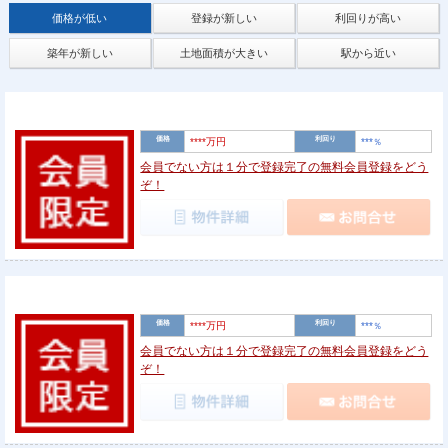
価格が低い
登録が新しい
利回りが高い
築年が新しい
土地面積が大きい
駅から近い
価格
利回り
****万円
***
％
会員でない方は１分で登録完了の無料会員登録をどう
ぞ！
価格
利回り
****万円
***
％
会員でない方は１分で登録完了の無料会員登録をどう
ぞ！