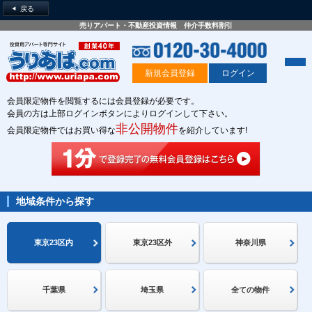
戻る
売りアパート・不動産投資情報 仲介手数料割引
新規会員登録
ログイン
会員限定物件を閲覧するには会員登録が必要です。
会員の方は上部ログインボタンによりログインして下さい。
非公開物件
会員限定物件ではお買い得な
を紹介しています!
地域条件から探す
東京23区内
東京23区外
神奈川県
千葉県
埼玉県
全ての物件