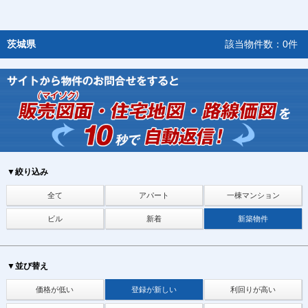
茨城県
該当物件数：0件
▼絞り込み
全て
アパート
一棟マンション
ビル
新着
新築物件
▼並び替え
価格が低い
登録が新しい
利回りが高い