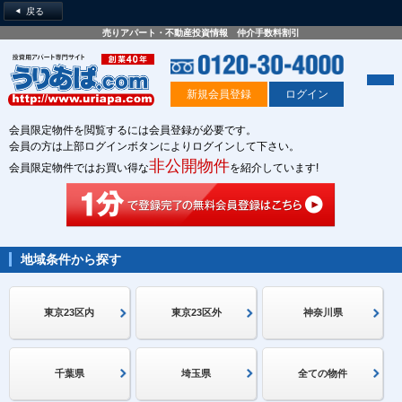
戻る
売りアパート・不動産投資情報 仲介手数料割引
新規会員登録
ログイン
会員限定物件を閲覧するには会員登録が必要です。
会員の方は上部ログインボタンによりログインして下さい。
非公開物件
会員限定物件ではお買い得な
を紹介しています!
地域条件から探す
東京23区内
東京23区外
神奈川県
千葉県
埼玉県
全ての物件