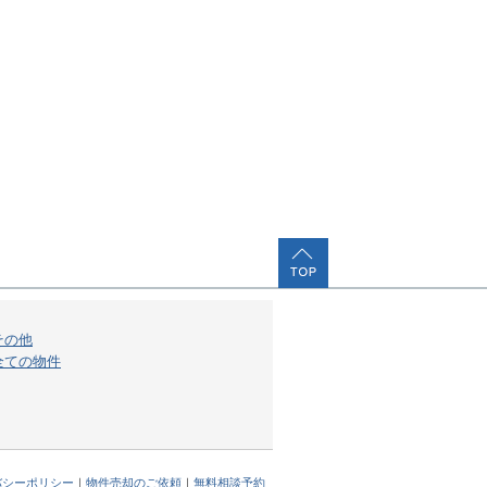
その他
全ての物件
バシーポリシー
｜
物件売却のご依頼
｜
無料相談予約