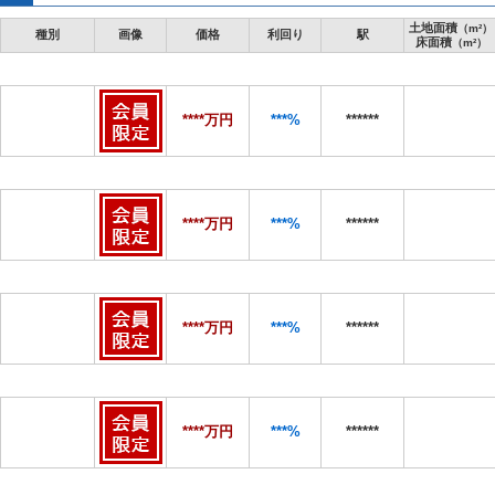
土地面積
（m²）
種別
画像
価格
利回り
駅
床面積
（m²）
****万円
***%
******
****万円
***%
******
****万円
***%
******
****万円
***%
******